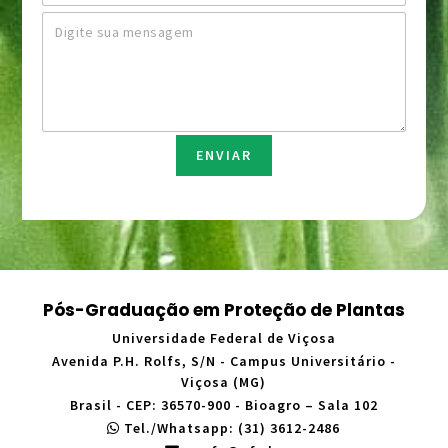
e
s
l
M
*
u
*
e
n
n
t
s
o
a
*
g
e
m
ENVIAR
*
Pós-Graduação em Proteção de Plantas
Universidade Federal de Viçosa
Avenida P.H. Rolfs, S/N - Campus Universitário -
Viçosa (MG)
Brasil - CEP: 36570-900 - Bioagro – Sala 102
Tel./Whatsapp: (31) 3612-2486