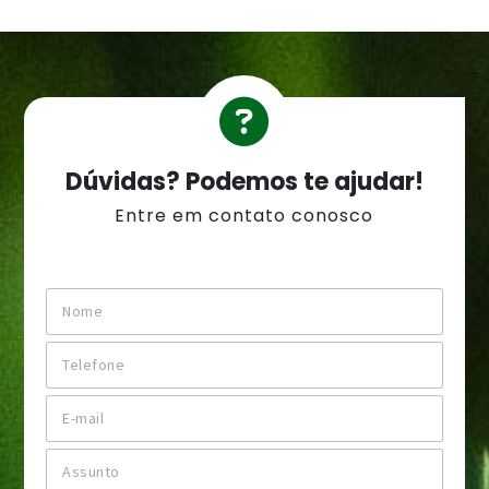
Dúvidas? Podemos te ajudar!
Entre em contato conosco
N
o
m
T
e
e
*
l
E
e
-
f
m
o
A
a
n
s
i