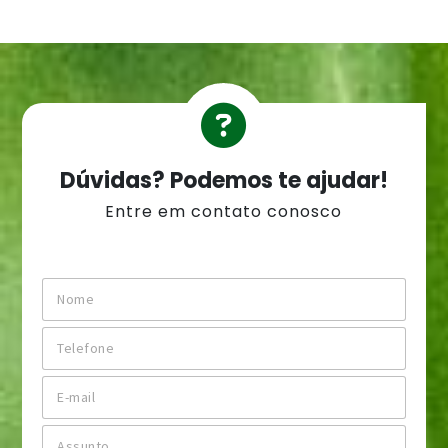
Dúvidas? Podemos te ajudar!
Entre em contato conosco
N
o
m
T
e
e
*
l
E
e
-
f
m
o
A
a