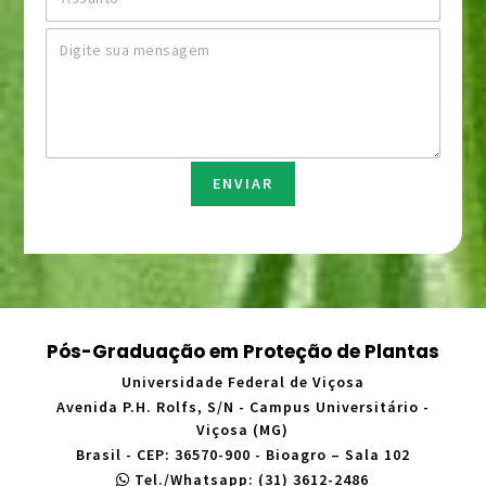
n
s
i
e
s
l
M
*
u
*
e
n
n
t
s
o
a
*
g
e
m
ENVIAR
*
Pós-Graduação em Proteção de Plantas
Universidade Federal de Viçosa
Avenida P.H. Rolfs, S/N - Campus Universitário -
Viçosa (MG)
Brasil - CEP: 36570-900 - Bioagro – Sala 102
Tel./Whatsapp: (31) 3612-2486