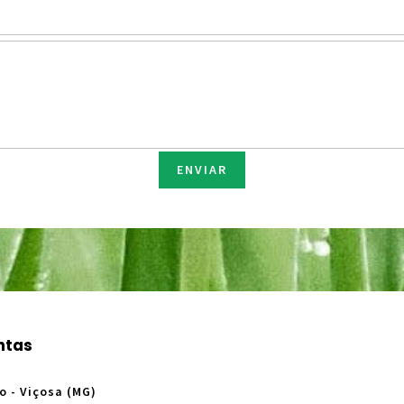
ENVIAR
ntas
o - Viçosa (MG)