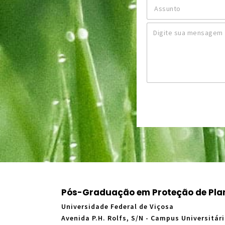
o
A
a
n
s
i
e
s
l
M
*
u
*
e
n
n
t
s
o
a
*
g
e
m
*
Pós-Graduação em Proteção de Pla
Universidade Federal de Viçosa
Avenida P.H. Rolfs, S/N - Campus Universitári