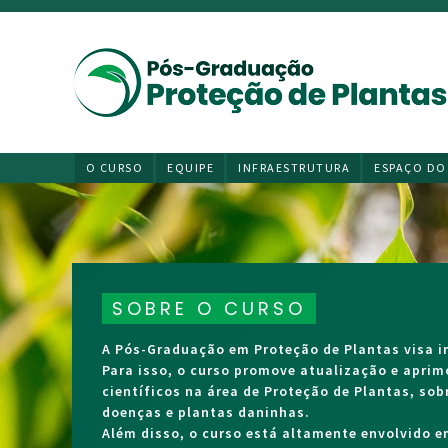
O CURSO
EQUIPE
INFRAESTRUTURA
ESPAÇO DO
Processo Seletivo 2027/2028
SOBRE O CURSO
Em Setembro começa as inscrições par
A Pós-Graduação em Proteção de Plantas visa im
a próxima turma do Curso Proteção de
Para isso, o curso promove atualização e apri
Plantas da UFV.
científicos na área de Proteção de Plantas, so
Inscrições => 01/Setembro a
doenças e plantas daninhas.
16/Outubro/2026
Além disso, o curso está altamente envolvido e