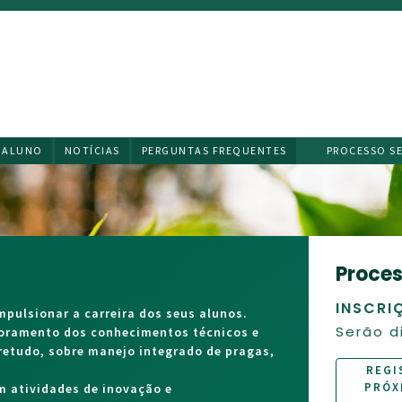
 ALUNO
NOTÍCIAS
PERGUNTAS FREQUENTES
PROCESSO S
Processo seletivo 2027/2028
A
a
INSCRIÇÕES EM SETEMBRO/2026!
O
pulsionar a carreira dos seus alunos.
p
Serão disponibilizadas 250 vagas!
moramento dos conhecimentos técnicos e
O
bretudo, sobre manejo integrado de pragas,
a
REGISTRE O SEU INTERESSE NO CURSO PARA O
t
PRÓXIMO PROCESSO SELETIVO, PREVISTO PARA
m atividades de inovação e