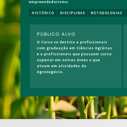
empreendedorismo.
FAÇA O SEU PRÉ-CADASTRO E REGISTRE SEU
INTERESSE NO CURSO!
HISTÓRICO
DISCIPLINAS
METODOLOGIAS
PÚBLICO ALVO
O Curso se destina a profissionais
com graduação em Ciências Agrárias
e a profissionais que possuem curso
superior em outras áreas e que
atuam em atividades do
Agronegócio.