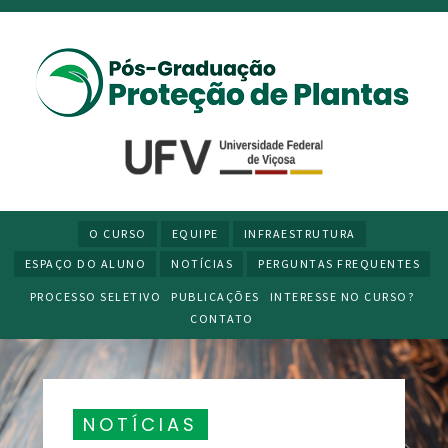
O CURSO
EQUIPE
INFRAESTRUTURA
ESPAÇO DO ALUNO
NOTÍCIAS
PERGUNTAS FREQUENTES
PROCESSO SELETIVO
PUBLICAÇÕES
INTERESSE NO CURSO?
CONTATO
NOTÍCIAS