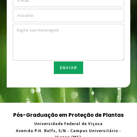
-
f
m
o
A
a
n
s
i
e
s
l
M
*
u
*
e
n
n
t
s
o
a
*
g
e
m
ENVIAR
*
Pós-Graduação em Proteção de Plantas
Universidade Federal de Viçosa
Avenida P.H. Rolfs, S/N - Campus Universitário -
Viçosa (MG)