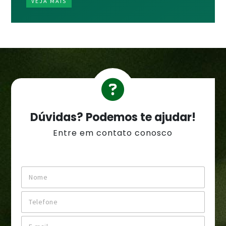
VEJA MAIS
Dúvidas? Podemos te ajudar!
Entre em contato conosco
N
o
m
T
e
e
*
l
E
e