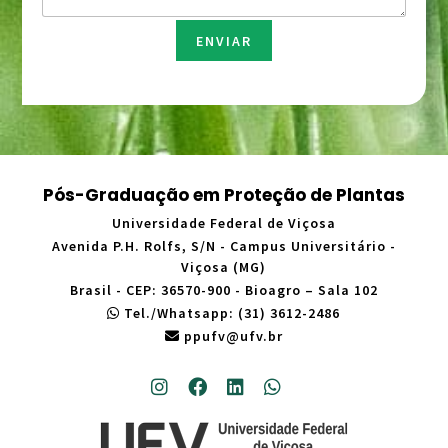
g
e
m
ENVIAR
*
Pós-Graduação em Proteção de Plantas
Universidade Federal de Viçosa
Avenida P.H. Rolfs, S/N - Campus Universitário -
Viçosa (MG)
Brasil - CEP: 36570-900 - Bioagro – Sala 102
Tel./Whatsapp: (31) 3612-2486
ppufv@ufv.br