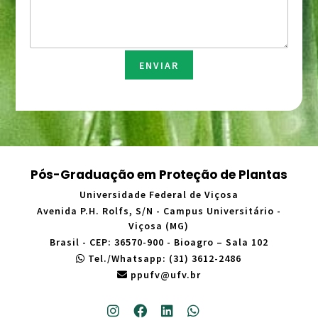
t
s
o
a
*
g
e
m
ENVIAR
*
Pós-Graduação em Proteção de Plantas
Universidade Federal de Viçosa
Avenida P.H. Rolfs, S/N - Campus Universitário -
Viçosa (MG)
Brasil - CEP: 36570-900 - Bioagro – Sala 102
Tel./Whatsapp: (31) 3612-2486
ppufv@ufv.br