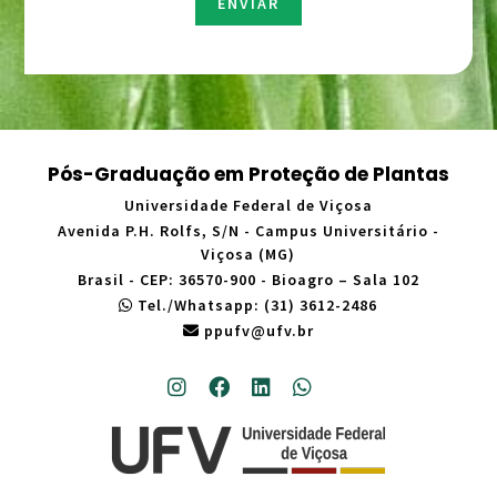
m
ENVIAR
*
Pós-Graduação em Proteção de Plantas
Universidade Federal de Viçosa
Avenida P.H. Rolfs, S/N - Campus Universitário -
Viçosa (MG)
Brasil - CEP: 36570-900 - Bioagro – Sala 102
Tel./Whatsapp: (31) 3612-2486
ppufv@ufv.br