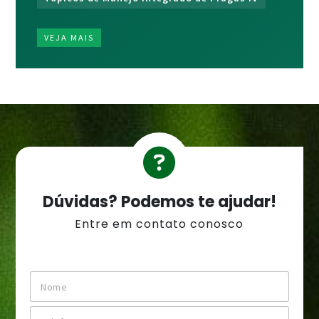
VEJA MAIS
Dúvidas? Podemos te ajudar!
Entre em contato conosco
N
o
m
T
e